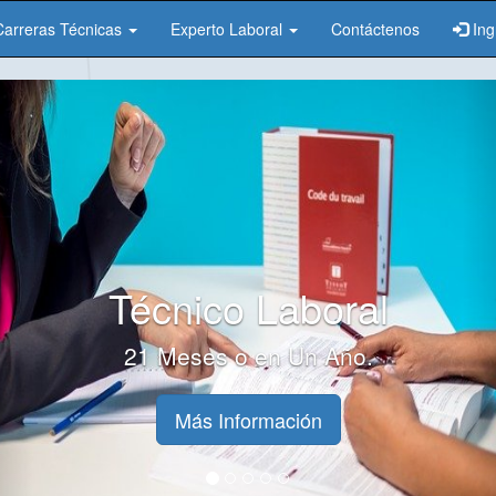
Carreras Técnicas
Experto Laboral
Contáctenos
Ing
revious
Técnico Laboral
21 Meses o en Un Año.
Más Información