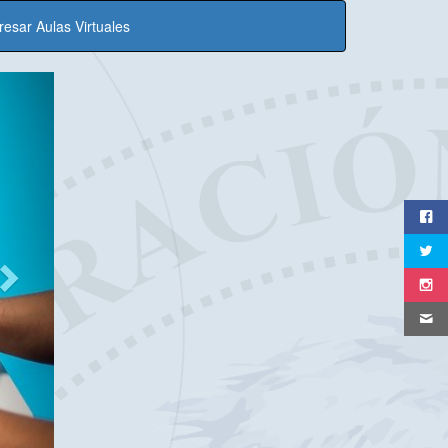
resar Aulas Virtuales
Next